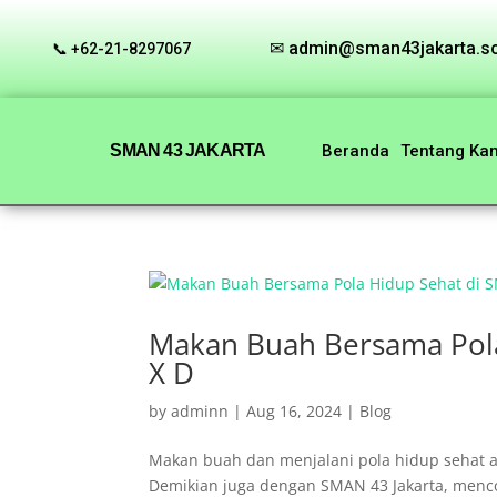
✉ admin@sman43jakarta.sc
📞 +62-21-8297067
SMAN 43 JAKARTA
Beranda
Tentang Ka
Makan Buah Bersama Pola
X D
by
adminn
|
Aug 16, 2024
|
Blog
Makan buah dan menjalani pola hidup sehat a
Demikian juga dengan SMAN 43 Jakarta, menc