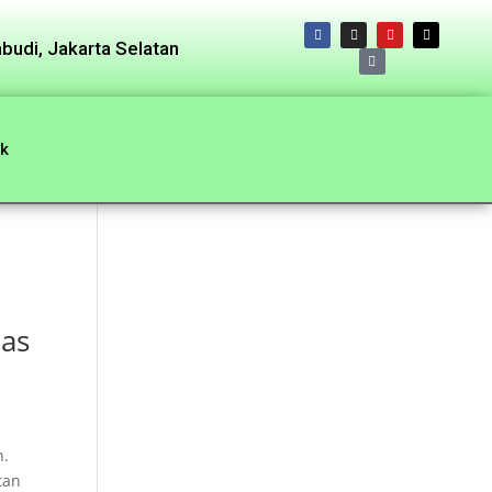
budi, Jakarta Selatan
k
las
h.
tan