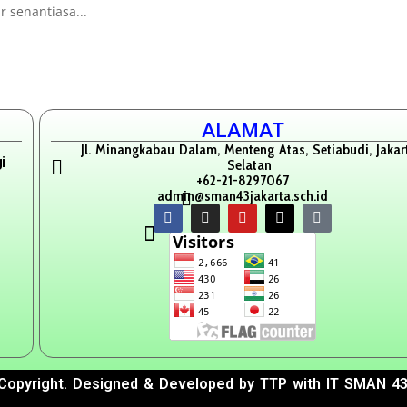
 senantiasa...
ALAMAT
Jl. Minangkabau Dalam, Menteng Atas, Setiabudi, Jakar
i
Selatan
+62-21-8297067
admin@sman43jakarta.sch.id
Copyright. Designed & Developed by TTP with IT SMAN 43