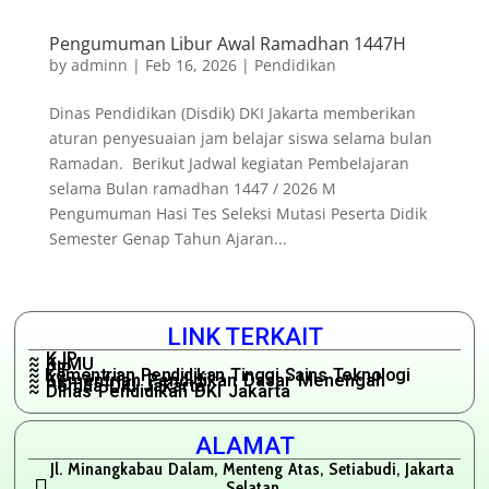
Pengumuman Libur Awal Ramadhan 1447H
by
adminn
|
Feb 16, 2026
|
Pendidikan
Dinas Pendidikan (Disdik) DKI Jakarta memberikan
aturan penyesuaian jam belajar siswa selama bulan
Ramadan. Berikut Jadwal kegiatan Pembelajaran
selama Bulan ramadhan 1447 / 2026 M
Pengumuman Hasi Tes Seleksi Mutasi Peserta Didik
Semester Genap Tahun Ajaran...
LINK TERKAIT
~ KJP
~ KJMU
~ PIP
~ Kementrian Pendidikan Tinggi Sains Teknologi
~ Kementrian Pendidikan Dasar Menengah
~ Pemda DKI Jakarta
~ Dinas Pendidikan DKI Jakarta
ALAMAT
Jl. Minangkabau Dalam, Menteng Atas, Setiabudi, Jakarta
Selatan