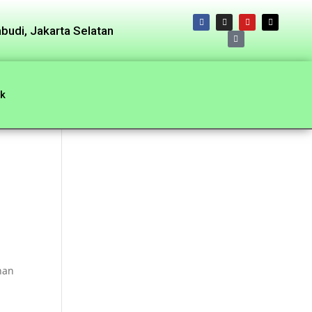
budi, Jakarta Selatan
k
nan