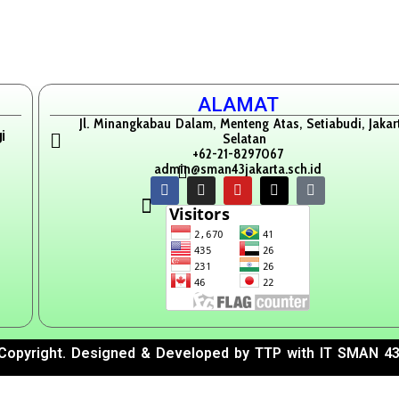
ALAMAT
Jl. Minangkabau Dalam, Menteng Atas, Setiabudi, Jakar
i
Selatan
+62-21-8297067
admin@sman43jakarta.sch.id
Copyright. Designed & Developed by TTP with IT SMAN 43