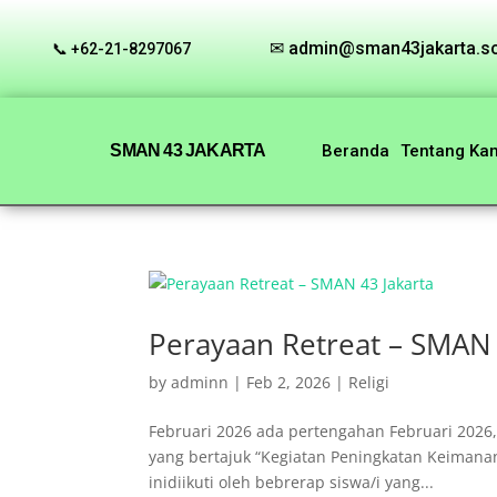
✉ admin@sman43jakarta.sc
📞 +62-21-8297067
SMAN 43 JAKARTA
Beranda
Tentang Ka
Perayaan Retreat – SMAN 
by
adminn
|
Feb 2, 2026
|
Religi
Februari 2026 ada pertengahan Februari 2026
yang bertajuk “Kegiatan Peningkatan Keimanan
inidiikuti oleh bebrerap siswa/i yang...