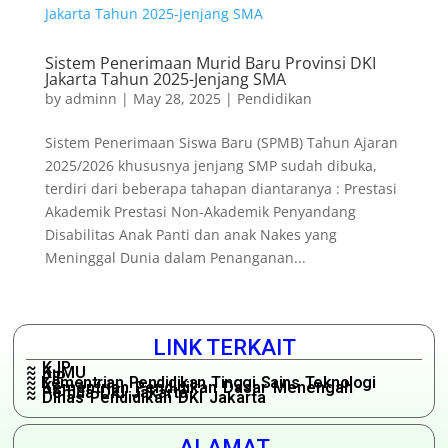
Sistem Penerimaan Murid Baru Provinsi DKI
Jakarta Tahun 2025-Jenjang SMA
by
adminn
|
May 28, 2025
|
Pendidikan
Sistem Penerimaan Siswa Baru (SPMB) Tahun Ajaran
2025/2026 khususnya jenjang SMP sudah dibuka,
terdiri dari beberapa tahapan diantaranya : Prestasi
Akademik Prestasi Non-Akademik Penyandang
Disabilitas Anak Panti dan anak Nakes yang
Meninggal Dunia dalam Penanganan...
LINK TERKAIT
~ KJP
~ KJMU
~ PIP
~ Kementrian Pendidikan Tinggi Sains Teknologi
~ Kementrian Pendidikan Dasar Menengah
~ Pemda DKI Jakarta
~ Dinas Pendidikan DKI Jakarta
ALAMAT