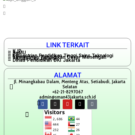
LINK TERKAIT
~ KJP
~ KJMU
~ PIP
~ Kementrian Pendidikan Tinggi Sains Teknologi
~ Kementrian Pendidikan Dasar Menengah
~ Pemda DKI Jakarta
~ Dinas Pendidikan DKI Jakarta
ALAMAT
Jl. Minangkabau Dalam, Menteng Atas, Setiabudi, Jakarta
Selatan
+62-21-8297067
admin@sman43jakarta.sch.id