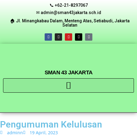
📞 +62-21-8297067
✉ admin@sman43jakarta.sch.id
🏠︎ Jl. Minangkabau Dalam, Menteng Atas, Setiabudi, Jakarta
Selatan
SMAN 43 JAKARTA
Pengumuman Kelulusan
adminn
19 April, 2023