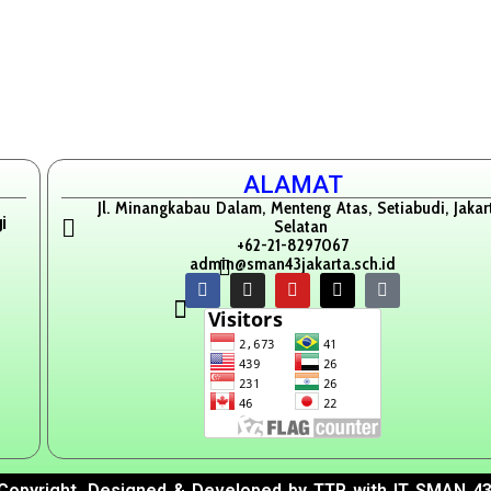
ALAMAT
Jl. Minangkabau Dalam, Menteng Atas, Setiabudi, Jakar
i
Selatan
+62-21-8297067
admin@sman43jakarta.sch.id
Copyright. Designed & Developed by TTP with IT SMAN 43