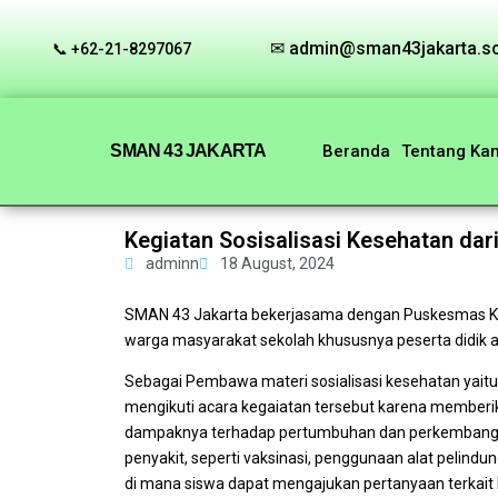
✉ admin@sman43jakarta.sc
📞 +62-21-8297067
SMAN 43 JAKARTA
Beranda
Tentang Ka
Kegiatan Sosisalisasi Kesehatan da
adminn
18 August, 2024
SMAN 43 Jakarta bekerjasama dengan Puskesmas Ke
warga masyarakat sekolah khususnya peserta didik a
Sebagai Pembawa materi sosialisasi kesehatan yaitu Bi
mengikuti acara kegaiatan tersebut karena member
dampaknya terhadap pertumbuhan dan perkembanga
penyakit, seperti vaksinasi, penggunaan alat pelindung
di mana siswa dapat mengajukan pertanyaan terkait