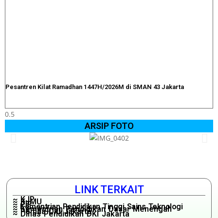
Pesantren Kilat Ramadhan 1447H/2026M di SMAN 43 Jakarta
ARSIP FOTO
LINK TERKAIT
~ KJP
~ KJMU
~ PIP
~ Kementrian Pendidikan Tinggi Sains Teknologi
~ Kementrian Pendidikan Dasar Menengah
~ Pemda DKI Jakarta
~ Dinas Pendidikan DKI Jakarta